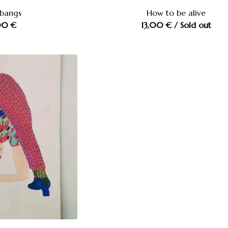
 bangs
How to be alive
00
€
13,00
€
/ Sold out