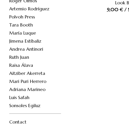
Roger Olmos
Look 
Artemio Rodríguez
9,00
€
/ 
Polvoh Press
Tara Booth
María Luque
Jimena Estíbaliz
Andrea Antinori
Ruth Juan
Raisa Álava
Aitziber Akerreta
Mari Puri Herrero
Adriana Marineo
Luis Safah
Sonsoles Egiluz
Contact