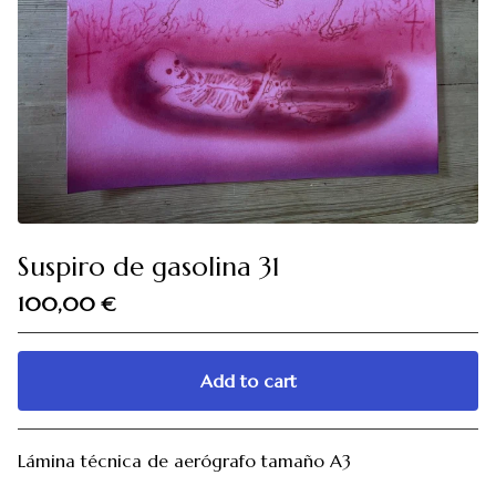
Suspiro de gasolina 31
100,00
€
Add to cart
Go to cart
Lámina técnica de aerógrafo tamaño A3